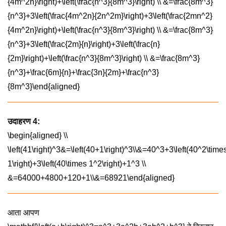
{4m^2n}\right)+\left(\frac{n^3}{8m^3}\right) \\ &=\frac{8m^3}
{n^3}+3\left(\frac{4m^2n}{2n^2m}\right)+3\left(\frac{2mn^2}
{4m^2n}\right)+\left(\frac{n^3}{8m^3}\right) \\ &=\frac{8m^3}
{n^3}+3\left(\frac{2m}{n}\right)+3\left(\frac{n}
{2m}\right)+\left(\frac{n^3}{8m^3}\right) \\ &=\frac{8m^3}
{n^3}+\frac{6m}{n}+\frac{3n}{2m}+\frac{n^3}
{8m^3}\end{aligned}
उदाहरण 4:
\begin{aligned} \\
\left(41\right)^3&=\left(40+1\right)^3\\&=40^3+3\left(40^2\time
1\right)+3\left(40\times 1^2\right)+1^3 \\
&=64000+4800+120+1\\&=68921\end{aligned}
आता आपण