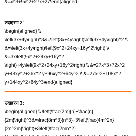
&=x^3+9x^2+27x+27\end{aligned}
उदाहरण 2:
\begin{aligned} \\
\left(3x+4y\right)^3&=\left(3x+4y\right)\left(3x+4y\right)^2 \\
&=\left(3x+4y\right)\left(9x^2+24xy+16y^2\right) \\
&=3x\left(9x^2+24xy+16y^2
\right)+4y\left(9x^2+24xy+16y^2\right) \\ &=27x^3+72x^2
y+48xy^2+36x^2 y+96xy^2+64y^3 \\ &=27x^3+108x^2
y+144xy^2+64y^3\end{aligned}
उदाहरण 3:
\begin{aligned} \\ \left(\frac{2m}{n}+\frac{n}
{2m}\right)^3&=\frac{8m^3}{n^3}+3\left(\frac{4m^2n}
{2n^2m}\right)+3\left(\frac{2mn^2}