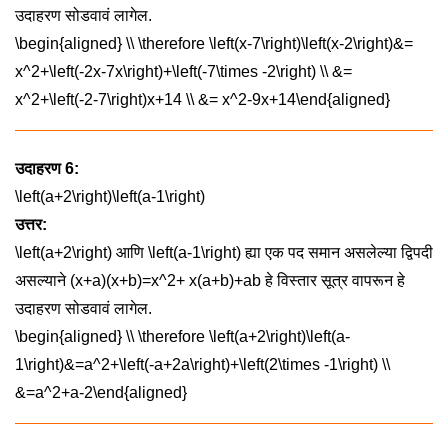
उदाहरण सोडवावं लागेल.
\begin{aligned} \\ \therefore \left(x-7\right)\left(x-2\right)&=
x^2+\left(-2x-7x\right)+\left(-7\times -2\right) \\ &=
x^2+\left(-2-7\right)x+14 \\ &= x^2-9x+14\end{aligned}
उदाहरण 6:
\left(a+2\right)\left(a-1\right)
उत्तर:
\left(a+2\right)
आणि
\left(a-1\right)
ह्या एक पद समान असलेल्या द्विपदी
असल्याने
(x+a)(x+b)=x^2+ x(a+b)+ab
हे विस्तार सूत्र वापरून हे
उदाहरण सोडवावं लागेल.
\begin{aligned} \\ \therefore \left(a+2\right)\left(a-
1\right)&=a^2+\left(-a+2a\right)+\left(2\times -1\right) \\
&=a^2+a-2\end{aligned}