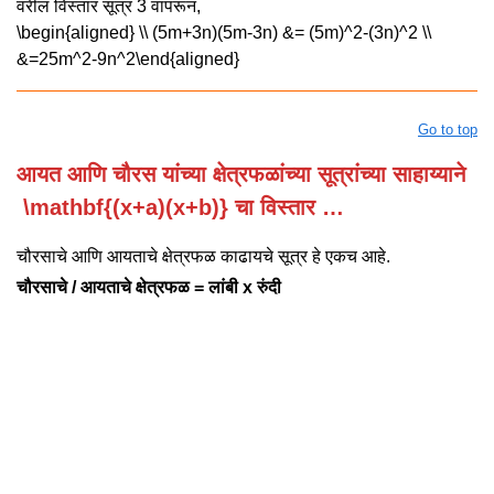
वरील विस्तार सूत्र 3 वापरून,
\begin{aligned} \\ (5m+3n)(5m-3n) &= (5m)^2-(3n)^2 \\
&=25m^2-9n^2\end{aligned}
Go to top
आयत आणि चौरस यांच्या क्षेत्रफळांच्या सूत्रांच्या साहाय्याने
\mathbf{(x+a)(x+b)}
चा विस्तार …
चौरसाचे आणि आयताचे क्षेत्रफळ काढायचे सूत्र हे एकच आहे.
चौरसाचे / आयताचे क्षेत्रफळ = लांबी x रुंदी