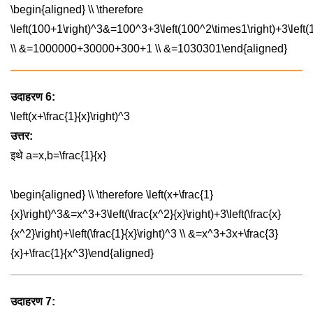
\begin{aligned} \\ \therefore
\left(100+1\right)^3&=100^3+3\left(100^2\times1\right)+3\left
\\ &=1000000+30000+300+1 \\ &=1030301\end{aligned}
उदाहरण 6:
\left(x+\frac{1}{x}\right)^3
उत्तर:
इथे
a=x,b=\frac{1}{x}
\begin{aligned} \\ \therefore \left(x+\frac{1}
{x}\right)^3&=x^3+3\left(\frac{x^2}{x}\right)+3\left(\frac{x}
{x^2}\right)+\left(\frac{1}{x}\right)^3 \\ &=x^3+3x+\frac{3}
{x}+\frac{1}{x^3}\end{aligned}
उदाहरण 7: