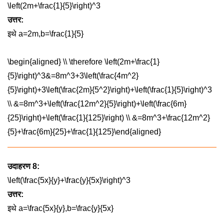
\left(2m+\frac{1}{5}\right)^3
उत्तर:
इथे
a=2m,b=\frac{1}{5}
\begin{aligned} \\ \therefore \left(2m+\frac{1}
{5}\right)^3&=8m^3+3\left(\frac{4m^2}
{5}\right)+3\left(\frac{2m}{5^2}\right)+\left(\frac{1}{5}\right)^3
\\ &=8m^3+\left(\frac{12m^2}{5}\right)+\left(\frac{6m}
{25}\right)+\left(\frac{1}{125}\right) \\ &=8m^3+\frac{12m^2}
{5}+\frac{6m}{25}+\frac{1}{125}\end{aligned}
उदाहरण 8:
\left(\frac{5x}{y}+\frac{y}{5x}\right)^3
उत्तर:
इथे
a=\frac{5x}{y},b=\frac{y}{5x}