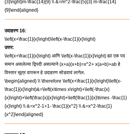
{3}\right)m-\frac{14}{9} \\ &=m^2-\frac{5}{3} m-\frac{14}
{9}\end{aligned}
उदाहरण 16:
\left(x+\frac{1}{x}\right)\left(x-\frac{1}{x}\right)
उत्तर:
\left(x+\frac{1}{x}\right)
आणि
\left(x-\frac{1}{x}\right)
ह्या एक पद
समान असलेल्या द्विपदी असल्याने
(x+a)(x+b)=x^2+ x(a+b)+ab
हे
विस्तार सूत्र वापरून हे उदाहरण सोडवावं लागेल.
\begin{aligned} \\ \therefore \left(x+\frac{1}{x}\right)\left(x-
\frac{1}{x}\right)&=\left(x\times x\right)+\left(-\frac{x}
{x}\right)+\left(\frac{x}{x}\right)+\left(\frac{1}{x}\times -\frac{1}
{x}\right) \\ &=x^2-1+1- \frac{1}{x^2} \\ &=x^2-\frac{1}
{x^2}\end{aligned}