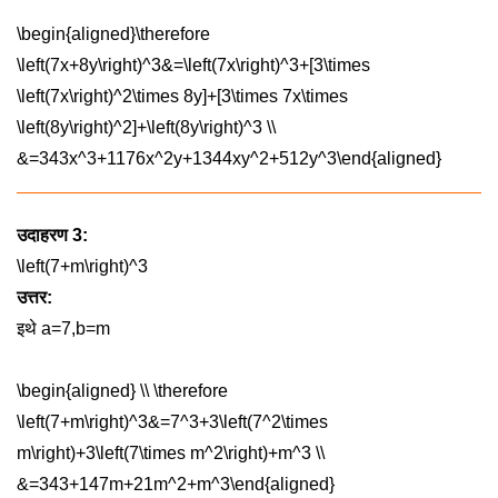
\begin{aligned}\therefore
\left(7x+8y\right)^3&=\left(7x\right)^3+[3\times
\left(7x\right)^2\times 8y]+[3\times 7x\times
\left(8y\right)^2]+\left(8y\right)^3 \\
&=343x^3+1176x^2y+1344xy^2+512y^3\end{aligned}
उदाहरण 3:
\left(7+m\right)^3
उत्तर:
इथे
a=7,b=m
\begin{aligned} \\ \therefore
\left(7+m\right)^3&=7^3+3\left(7^2\times
m\right)+3\left(7\times m^2\right)+m^3 \\
&=343+147m+21m^2+m^3\end{aligned}