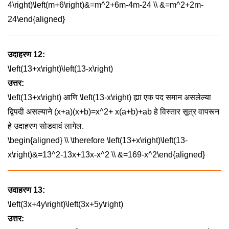
4\right)\left(m+6\right)&=m^2+6m-4m-24 \\ &=m^2+2m-
24\end{aligned}
उदाहरण 12:
\left(13+x\right)\left(13-x\right)
उत्तर:
\left(13+x\right)
आणि
\left(13-x\right)
ह्या एक पद समान असलेल्या
द्विपदी असल्याने
(x+a)(x+b)=x^2+ x(a+b)+ab
हे विस्तार सूत्र वापरून
हे उदाहरण सोडवावं लागेल.
\begin{aligned} \\ \therefore \left(13+x\right)\left(13-
x\right)&=13^2-13x+13x-x^2 \\ &=169-x^2\end{aligned}
उदाहरण 13:
\left(3x+4y\right)\left(3x+5y\right)
उत्तर: