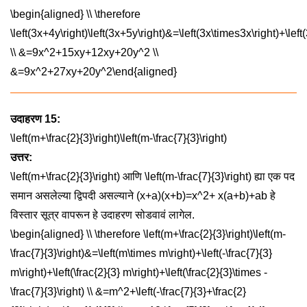
\begin{aligned} \\ \therefore
\left(3x+4y\right)\left(3x+5y\right)&=\left(3x\times3x\right)+\left
\\ &=9x^2+15xy+12xy+20y^2 \\
&=9x^2+27xy+20y^2\end{aligned}
उदाहरण 15:
\left(m+\frac{2}{3}\right)\left(m-\frac{7}{3}\right)
उत्तर:
\left(m+\frac{2}{3}\right)
आणि
\left(m-\frac{7}{3}\right)
ह्या एक पद
समान असलेल्या द्विपदी असल्याने
(x+a)(x+b)=x^2+ x(a+b)+ab
हे
विस्तार सूत्र वापरून हे उदाहरण सोडवावं लागेल.
\begin{aligned} \\ \therefore \left(m+\frac{2}{3}\right)\left(m-
\frac{7}{3}\right)&=\left(m\times m\right)+\left(-\frac{7}{3}
m\right)+\left(\frac{2}{3} m\right)+\left(\frac{2}{3}\times -
\frac{7}{3}\right) \\ &=m^2+\left(-\frac{7}{3}+\frac{2}