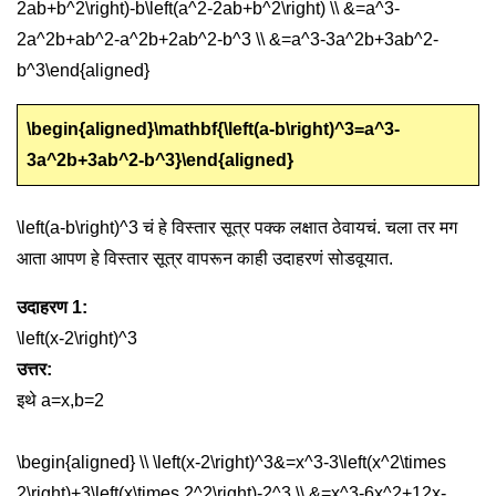
2ab+b^2\right)-b\left(a^2-2ab+b^2\right) \\ &=a^3-
2a^2b+ab^2-a^2b+2ab^2-b^3 \\ &=a^3-3a^2b+3ab^2-
b^3\end{aligned}
\begin{aligned}\mathbf{\left(a-b\right)^3=a^3-
3a^2b+3ab^2-b^3}\end{aligned}
\left(a-b\right)^3
चं हे विस्तार सूत्र पक्क लक्षात ठेवायचं. चला तर मग
आता आपण हे विस्तार सूत्र वापरून काही उदाहरणं सोडवूयात.
उदाहरण 1:
\left(x-2\right)^3
उत्तर:
इथे
a=x,b=2
\begin{aligned} \\ \left(x-2\right)^3&=x^3-3\left(x^2\times
2\right)+3\left(x\times 2^2\right)-2^3 \\ &=x^3-6x^2+12x-