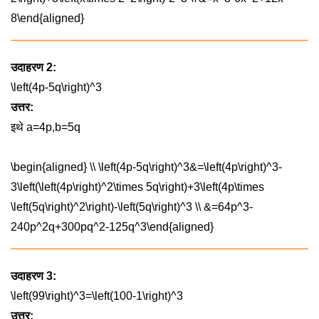
8\end{aligned}
उदाहरण 2:
\left(4p-5q\right)^3
उत्तर:
इथे
a=4p,b=5q
\begin{aligned} \\ \left(4p-5q\right)^3&=\left(4p\right)^3-
3\left(\left(4p\right)^2\times 5q\right)+3\left(4p\times
\left(5q\right)^2\right)-\left(5q\right)^3 \\ &=64p^3-
240p^2q+300pq^2-125q^3\end{aligned}
उदाहरण 3:
\left(99\right)^3=\left(100-1\right)^3
उत्तर: