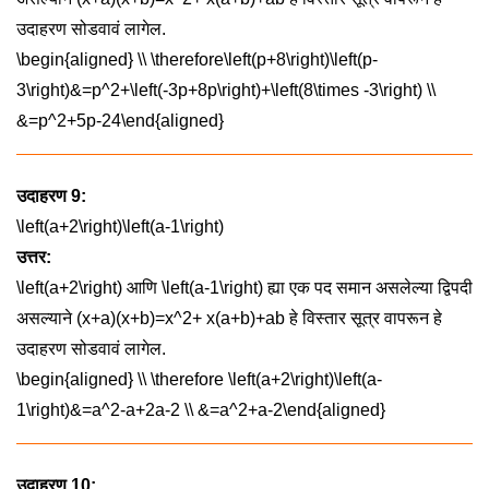
उदाहरण सोडवावं लागेल.
\begin{aligned} \\ \therefore\left(p+8\right)\left(p-
3\right)&=p^2+\left(-3p+8p\right)+\left(8\times -3\right) \\
&=p^2+5p-24\end{aligned}
उदाहरण 9:
\left(a+2\right)\left(a-1\right)
उत्तर:
\left(a+2\right)
आणि
\left(a-1\right)
ह्या एक पद समान असलेल्या द्विपदी
असल्याने
(x+a)(x+b)=x^2+ x(a+b)+ab
हे विस्तार सूत्र वापरून हे
उदाहरण सोडवावं लागेल.
\begin{aligned} \\ \therefore \left(a+2\right)\left(a-
1\right)&=a^2-a+2a-2 \\ &=a^2+a-2\end{aligned}
उदाहरण 10: