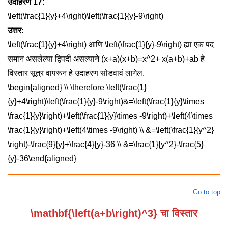
उदाहरण 17:
\left(\frac{1}{y}+4\right)\left(\frac{1}{y}-9\right)
उत्तर:
\left(\frac{1}{y}+4\right)
आणि
\left(\frac{1}{y}-9\right)
ह्या एक पद
समान असलेल्या द्विपदी असल्याने
(x+a)(x+b)=x^2+ x(a+b)+ab
हे
विस्तार सूत्र वापरून हे उदाहरण सोडवावं लागेल.
\begin{aligned} \\ \therefore \left(\frac{1}
{y}+4\right)\left(\frac{1}{y}-9\right)&=\left(\frac{1}{y}\times
\frac{1}{y}\right)+\left(\frac{1}{y}\times -9\right)+\left(4\times
\frac{1}{y}\right)+\left(4\times -9\right) \\ &=\left(\frac{1}{y^2}
\right)-\frac{9}{y}+\frac{4}{y}-36 \\ &=\frac{1}{y^2}-\frac{5}
{y}-36\end{aligned}
Go to top
\mathbf{\left(a+b\right)^3}
चा विस्तार