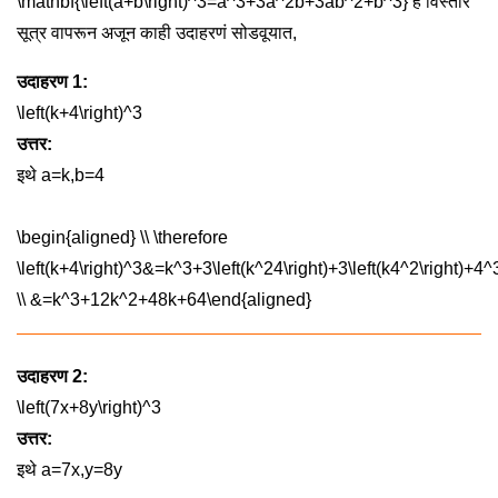
\mathbf{\left(a+b\right)^3=a^3+3a^2b+3ab^2+b^3}
हे विस्तार
सूत्र वापरून अजून काही उदाहरणं सोडवूयात,
उदाहरण 1:
\left(k+4\right)^3
उत्तर:
इथे
a=k,b=4
\begin{aligned} \\ \therefore
\left(k+4\right)^3&=k^3+3\left(k^24\right)+3\left(k4^2\right)+4^
\\ &=k^3+12k^2+48k+64\end{aligned}
उदाहरण 2:
\left(7x+8y\right)^3
उत्तर:
इथे
a=7x,y=8y