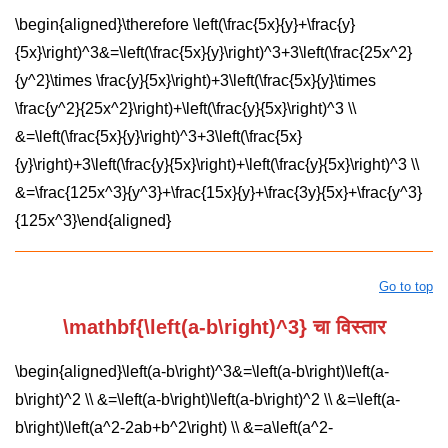
\begin{aligned}\therefore \left(\frac{5x}{y}+\frac{y}
{5x}\right)^3&=\left(\frac{5x}{y}\right)^3+3\left(\frac{25x^2}
{y^2}\times \frac{y}{5x}\right)+3\left(\frac{5x}{y}\times
\frac{y^2}{25x^2}\right)+\left(\frac{y}{5x}\right)^3 \\
&=\left(\frac{5x}{y}\right)^3+3\left(\frac{5x}
{y}\right)+3\left(\frac{y}{5x}\right)+\left(\frac{y}{5x}\right)^3 \\
&=\frac{125x^3}{y^3}+\frac{15x}{y}+\frac{3y}{5x}+\frac{y^3}
{125x^3}\end{aligned}
Go to top
\mathbf{\left(a-b\right)^3}
चा विस्तार
\begin{aligned}\left(a-b\right)^3&=\left(a-b\right)\left(a-
b\right)^2 \\ &=\left(a-b\right)\left(a-b\right)^2 \\ &=\left(a-
b\right)\left(a^2-2ab+b^2\right) \\ &=a\left(a^2-